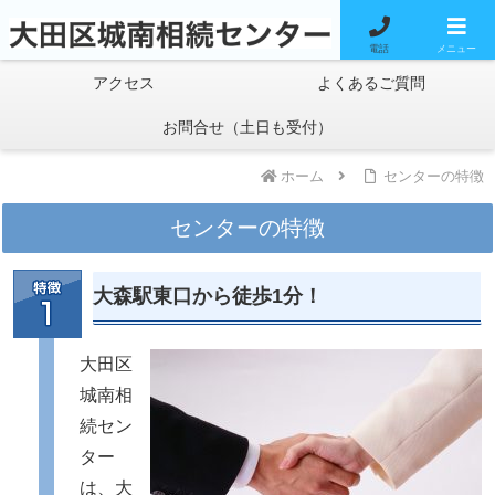
料金案内
無料相談
電話
メニュー
アクセス
よくあるご質問
お問合せ（土日も受付）
ホーム
センターの特徴
センターの特徴
大森駅東口から徒歩1分！
大田区
城南相
続セン
ター
は、大