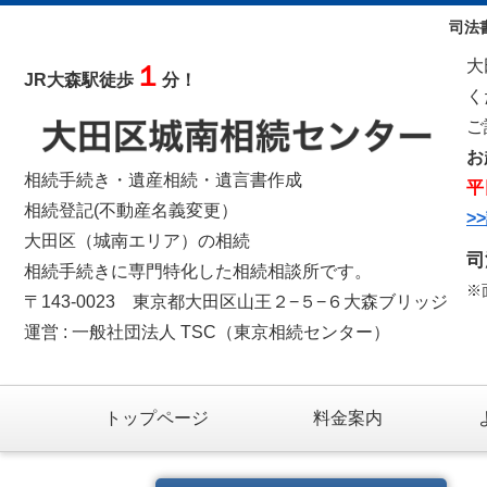
司法
大
１
JR大森駅徒歩
分！
く
ご
お
相続手続き・遺産相続・遺言書作成
平
相続登記(不動産名義変更）
>
大田区（城南エリア）の相続
司
相続手続きに専門特化した相続相談所です。
※
〒143-0023 東京都大田区山王２−５−６大森ブリッジ
運営 : 一般社団法人 TSC（東京相続センター）
トップページ
料金案内